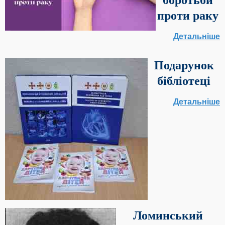
боротьби
проти раку
Детальніше
Подарунок
бібліотеці
Детальніше
Ломинський