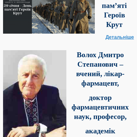
пам’яті
Героїв
Крут
Детальніше
Волох Дмитро
Степанович –
вчений, лікар-
фармацевт,
доктор
фармацевтичних
наук, професор,
академік